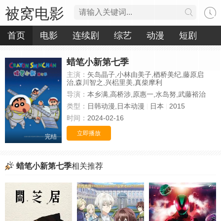
被窝电影
首页
电影
连续剧
综艺
动漫
短剧
蜡笔小新第七季
主演：
矢岛晶子,小林由美子,楢桥美纪,藤原启
治,森川智之,兴梠里美,真柴摩利
导演：
本乡满,高桥涉,原惠一,水岛努,武藤裕治
类型：
日韩动漫,日本动漫
日本
2015
时间：
2024-02-16
立即播放
完结
蜡笔小新第七季
相关推荐