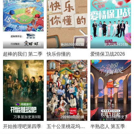
第2期
第20260807期
第20262416期
超棒的我们 第二季
快乐你懂的
爱情保卫战2026
万事屋加更第9期
20260807特辑
第10期加更下
开始推理吧第四季
五十公里桃花坞第6季
半熟恋人 第五季