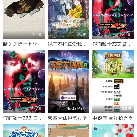
第4集
第6集
第47集
暗芝居第十七季
说了不打算爱我的公爵继承人 不知为何对我宠爱有加
假面骑士ZZZ 普通话版
第47集
Plus版第3期
第8期
假面骑士ZZZ​ 日语版
密室大逃脱第八季
中餐厅·南洋拾光季