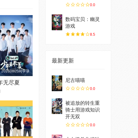
0.0
数码宝贝：幽灵
游戏
8.5
最新更新
20260805同学录
尼古喵喵
年无尽夏
0.0
知
被追放的转生重
骑士用游戏知识
开无双
0.0