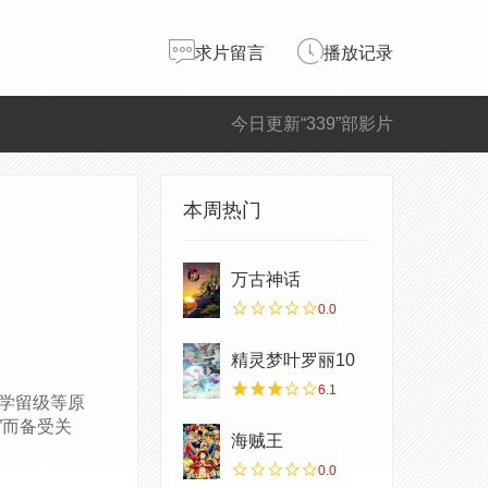
求片留言
播放记录
今日更新“339”部影片
本周热门
万古神话
0.0
精灵梦叶罗丽10
6.1
学留级等原
”而备受关
海贼王
0.0