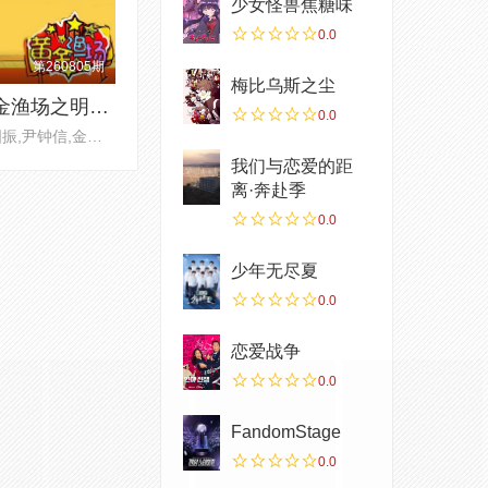
少女怪兽焦糖味
0.0
第260805期
梅比乌斯之尘
黄金渔场之明星电台
0.0
金国振,尹钟信,金九拉,曹圭贤,
我们与恋爱的距
离·奔赴季
0.0
少年无尽夏
0.0
恋爱战争
0.0
FandomStage
0.0