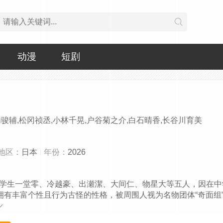
动漫
短剧
内骏辅,松冈祯丞,小林千晃,户谷菊之介,白石晴香,长谷川育美
地区：
日本
年份：
2026
学生一堂零、冷越豪、出瀬潔、大间仁、物星大等五人，因在中
拥有丰富个性且行为古怪的性格，被周围人视为名物团体“奇面组