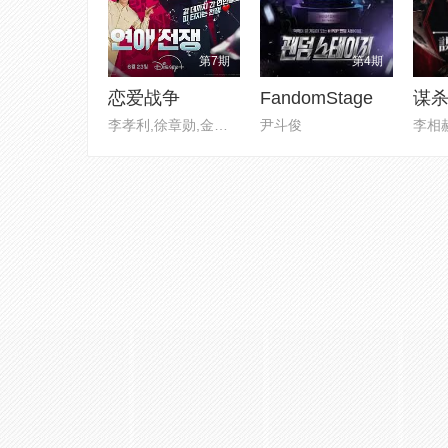
第7期
第4期
恋爱战争
FandomStage
谋
李孝利,徐章勋,金希澈
尹斗俊