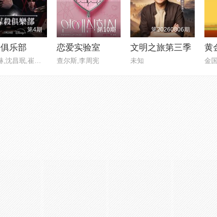
第4期
第10期
第20260806期
杀俱乐部
恋爱实验室
文明之旅第三季
李相赫,沈昌珉,崔杋圭
查尔斯,李周宪
未知