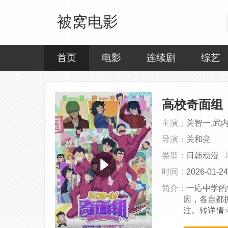
被窝电影
首页
电影
连续剧
综艺
高校奇面组
主演：
关智一,武
导演：
关和亮
类型：
日韩动漫
时间：
2026-01-24
简介：
一応中学的
因，各自都
注。转
详情