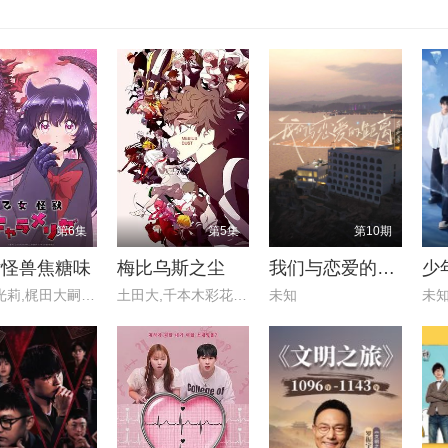
第6集
第5集
第10期
女怪兽焦糖味
梅比乌斯之尘
我们与恋爱的距离·奔赴季
少
千贺光莉,梶田大嗣,关根明良
土田大,千本木彩花,盐口量平,本
未知
未