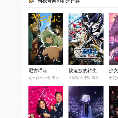
高校奇面组
相关推荐
第6集
第6集
尼古喵喵
被追放的转生重骑士用游戏知识开无双
少
夏吉优子,松冈美里,船户百合绘
大冢刚央,若山诗音,阿部菜摘子