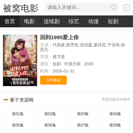
被窝电影
首页
电影
连续剧
综艺
动漫
短剧
回到1995爱上你
主演：
代高政,陈芳彤,张冠森,聂诗芸,于佳琦,孙
思凡
导演：
唐万里
类型：
短剧
中国大陆
2026
时间：
2026-01-31
立即播放
更新至第10集
量子资源网
无需安装任何插件
第01集
第02集
第03集
第04集
第05集
第06集
第07集
第08集