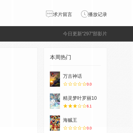
求片留言
播放记录
今日更新“297”部影片
本周热门
万古神话
0.0
精灵梦叶罗丽10
6.1
海贼王
0.0