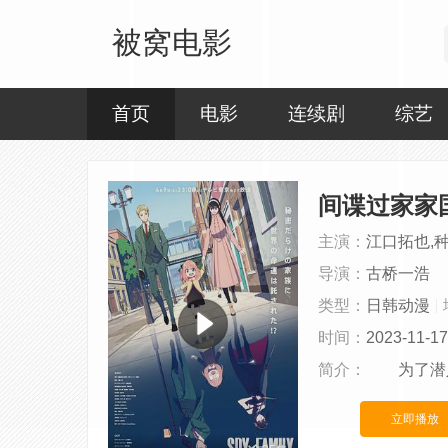
被窝电影
首页
电影
连续剧
综艺
间谍过家家
主演：
江口拓也,
导演：
古桥一浩
类型：
日韩动漫
时间：
2023-11-17
简介：
为了潜入
立即播放