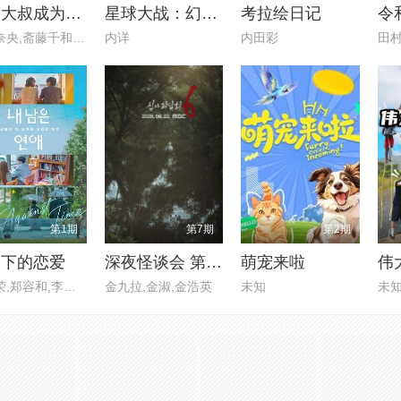
乡下大叔成为剑圣 第二季
星球大战：幻境 — 第九个绝地武士
考拉绘日记
令
东山奈央,斋藤千和,平田广明,石
内详
内田彩
第1期
第7期
第2期
剩下的恋爱
深夜怪谈会 第六季
萌宠来啦
伟
李世荣,郑容和,李硕珉,崔叡娜
金九拉,金淑,金浩英
未知
未