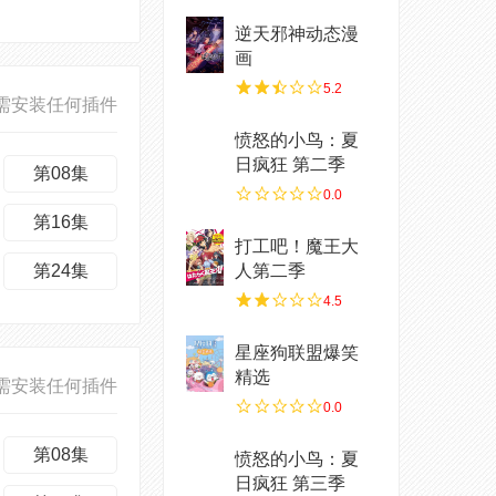
逆天邪神动态漫
画
5.2
需安装任何插件
愤怒的小鸟：夏
日疯狂 第二季
第08集
0.0
第16集
打工吧！魔王大
第24集
人第二季
4.5
星座狗联盟爆笑
精选
需安装任何插件
0.0
第08集
愤怒的小鸟：夏
日疯狂 第三季