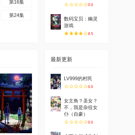
第16集
0.0
第24集
数码宝贝：幽灵
游戏
8.5
最新更新
LV999的村民
0.0
女主角？圣女？
不，我是杂役女
仆（自豪）
0.0
第6集