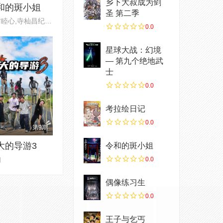
乡下大叔成为剑
和的斑小姐
圣 第二季
田村睦心,寺杣昌纪,津田美波,寺
0.0
星球大战：幻境
— 第九个绝地武
士
0.0
考拉绘日记
0.0
第9期
大的导游3
令和的斑小姐
知
0.0
偶像练习生
0.0
王子与乞丐