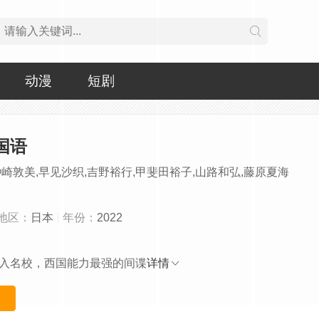
动漫
短剧
国语
种崎敦美,早见沙织,吉野裕行,甲斐田裕子,山路和弘,藤原夏海
地区：
日本
年份：
2022
名校，西国能力最强的间谍
详情