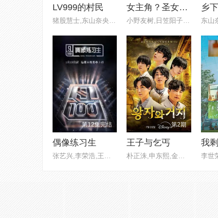
LV999的村民
女主角？圣女？不，我是杂役女仆（自豪）
猪股慧士,东山奈央,江头宏哉,岛
小野友树,日笠阳子,大久保瑠美,
第12集完结
第2期
偶像练习生
王子与乞丐
我
张艺兴,李荣浩,王嘉尔,欧阳靖
朴正洙,申东熙,金晓钟,徐英浩