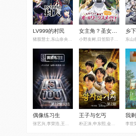
第7集
第7集
LV999的村民
女主角？圣女？不，我是杂役女仆（自豪）
猪股慧士,东山奈央,江头宏哉,岛
小野友树,日笠阳子,大久保瑠美,
第12集完结
第2期
偶像练习生
王子与乞丐
我
张艺兴,李荣浩,王嘉尔,欧阳靖
朴正洙,申东熙,金晓钟,徐英浩