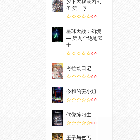
乡下大叔成为剑
圣 第二季
0.0
星球大战：幻境
— 第九个绝地武
士
0.0
考拉绘日记
0.0
令和的斑小姐
0.0
偶像练习生
0.0
王子与乞丐