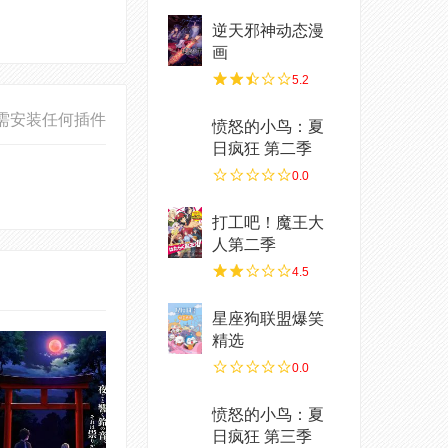
逆天邪神动态漫
画
5.2
需安装任何插件
愤怒的小鸟：夏
日疯狂 第二季
0.0
打工吧！魔王大
人第二季
4.5
星座狗联盟爆笑
精选
0.0
愤怒的小鸟：夏
日疯狂 第三季