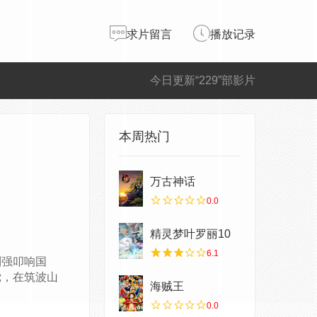
求片留言
播放记录
今日更新“229”部影片
本周热门
万古神话
0.0
精灵梦叶罗丽10
6.1
列强叩响国
党，在筑波山
海贼王
0.0