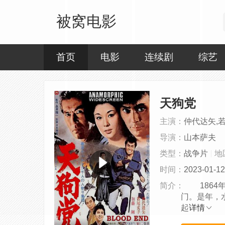
被窝电影
首页
电影
连续剧
综艺
天狗党
主演：
仲代达矢,
导演：
山本萨夫
类型：
战争片
地
时间：
2023-01-12
简介：
1864年
门。是年，
起
详情