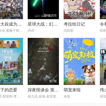
第5集
第8集完结
第43集
乡下大叔成为剑圣 第二季
星球大战：幻境 — 第九个绝地武士
考拉绘日记
令
东山奈央,斋藤千和,平田广明,石
内详
内田彩
第1期
第7期
第2期
剩下的恋爱
深夜怪谈会 第六季
萌宠来啦
伟
李世荣,郑容和,李硕珉,崔叡娜
金九拉,金淑,金浩英
未知
未