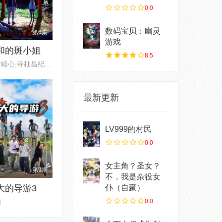
0.0
数码宝贝：幽灵
第6集
游戏
和的斑小姐
8.5
田村睦心,寺杣昌纪,津田美波,寺
最新更新
LV999的村民
0.0
女主角？圣女？
第9期
不，我是杂役女
大的导游3
仆（自豪）
知
0.0