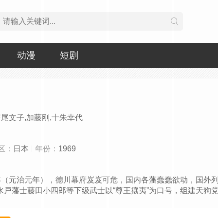
动漫
短剧
若尾文子,加藤刚,十朱幸代
区：
日本
年份：
1969
（元治元年），德川幕府岌岌可危，国内各藩蠢蠢欲动，国外
水戸藩士藤田小四郎等下级武士以“尊王攘夷”为口号，组建天狗