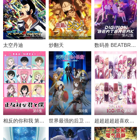
第13集完结
第6集
第42集
太空丹迪
炒翻天
数码兽 BEATBREAK
第6集
第6集
第6集
相反的你和我 第二季
世界最强的后卫 ～迷宫国的新人探索者
超超超超超喜欢你的100个女朋友 第三季