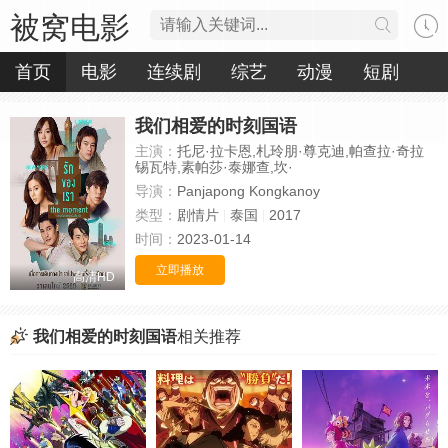
被窝电影
首页
电影
连续剧
综艺
动漫
短剧
我们相爱的时刻国语
主演：
托尼·拉卡恩,札玲朋·尊克迪,帕查拉·奇拉
锡瓦特,素帕莎·泰娜查,坎·
导演：
Panjapong Kongkanoy
类型：
剧情片
泰国
2017
时间：
2023-01-14
立即播放
高清HD
我们相爱的时刻国语
相关推荐