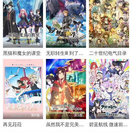
第18集
第7集
第6集
黑猫和魔女的课堂
无职转生Ⅲ 到了异世界就拿出真本事 第三季
二十世纪电气目录
第6集
第5集
第6集
再见菈菈
虽然我不是完美恶女～雏宫蝶鼠替换传
碧蓝航线 微速前行 第二季