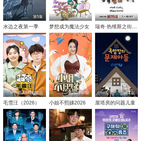
第5集
第13集
第6集完结
水边之夜第一季
梦想成为魔法少女
瑞奇·热维斯之街猫一族
半熟恋人5特别联动
第260730期
第61期
毛雪汪（2026）
小姐不熙娣2026
屋塔房的问题儿童