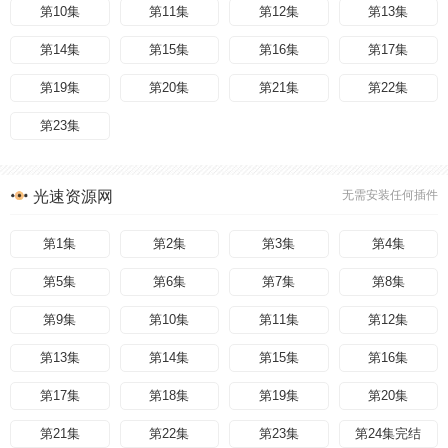
第10集
第11集
第12集
第13集
第14集
第15集
第16集
第17集
第19集
第20集
第21集
第22集
第23集
光速资源网
无需安装任何插件
第1集
第2集
第3集
第4集
第5集
第6集
第7集
第8集
第9集
第10集
第11集
第12集
第13集
第14集
第15集
第16集
第17集
第18集
第19集
第20集
第21集
第22集
第23集
第24集完结