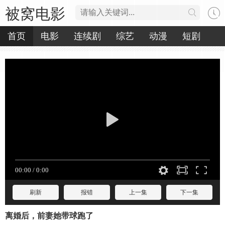
被窝电影
首页
电影
连续剧
综艺
动漫
短剧
刷新
报错
上一集
下一集
离婚后，前妻她带球跑了