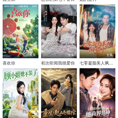
全集
全集
全集
喜欢你
初次听闻我很爱你
七零凝脂美人飒翻了