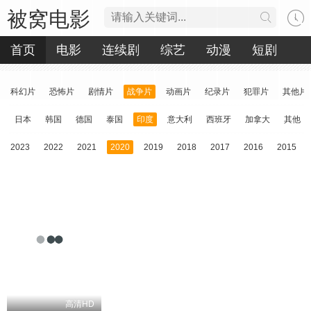
被窝电影
首页
电影
连续剧
综艺
动漫
短剧
科幻片
恐怖片
剧情片
战争片
动画片
纪录片
犯罪片
其他片
国
日本
韩国
德国
泰国
印度
意大利
西班牙
加拿大
其他
2023
2022
2021
2020
2019
2018
2017
2016
2015
高清HD