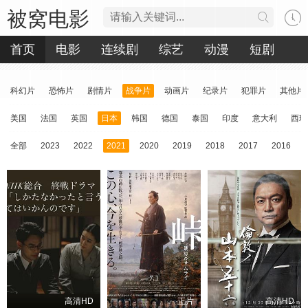
被窝电影
首页
电影
连续剧
综艺
动漫
短剧
科幻片
恐怖片
剧情片
战争片
动画片
纪录片
犯罪片
其他片
美国
法国
英国
日本
韩国
德国
泰国
印度
意大利
西班
全部
2023
2022
2021
2020
2019
2018
2017
2016
高清HD
正片
高清HD