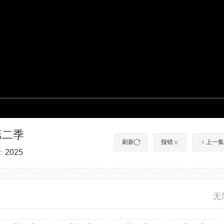
第二季
刷新
报错
上一集
：
2025
无