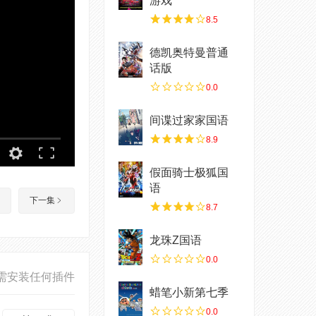
游戏
8.5
德凯奥特曼普通
话版
0.0
间谍过家家国语
8.9
假面骑士极狐国
语
下一集
8.7
龙珠Z国语
0.0
需安装任何插件
蜡笔小新第七季
0.0