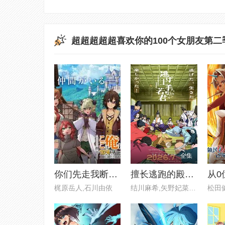
超超超超超喜欢你的100个女朋友第二
全集
全集
你们先走我断后于是10年后我成为了传说
擅长逃跑的殿下 第二季
梶原岳人,石川由依
结川麻希,矢野妃菜喜,日野麻里,