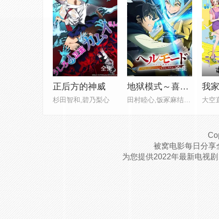
全集
全集
正后方的神威
地狱模式～喜欢速通游戏的玩家在废设定异世界无双～第二季
杉田智和,碧乃梨心
田村睦心,饭冢麻结,畠中祐,千本
Cop
被窝电影每日分享
为您提供2022年最新电视