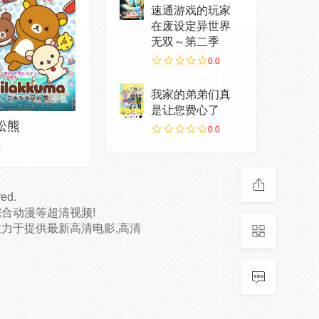
速通游戏的玩家
在废设定异世界
无双～第二季
0.0
我家的弟弟们真
全集
是让您费心了
松熊
0.0
详
ved.
合动漫等超清视频!
致力于提供最新高清电影,高清