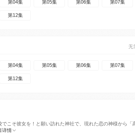
第04集
第05集
第06集
第07集
第12集
无
第04集
第05集
第06集
第07集
第12集
高校でこそ彼女を！と願い訪れた神社で、現れた恋の神様から「
様
详情