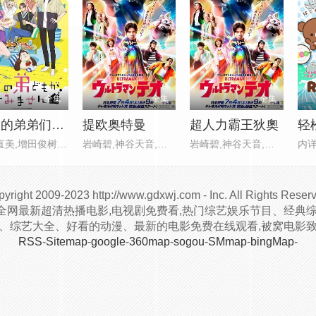
全集
全集
全集
我家的弟弟们真是让您费心了
提欧奥特曼
超人力霸王狄奧
轻
大空直美,增田俊树,八代拓,小野
岩崎碧,神谷天音,中田乃爱
岩崎碧,神谷天音,中田乃爱,上村
内
yright
2009-2023 http://www.gdxwj.com - Inc. All Rights Reser
全网最新超清热播电影,电视剧免费看,热门综艺娱乐节目、经典综
剧、综艺大全、好看的动漫、最新的电影免费在线观看,被窝电影
RSS
-
Sitemap
-
google
-
360map
-
sogou
-
SMmap
-
bingMap
-