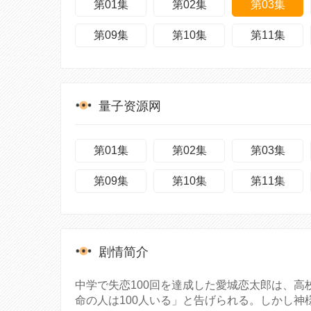
第01集
第02集
第03集
第09集
第10集
第11集
量子资源网
第01集
第02集
第03集
第09集
第10集
第11集
剧情简介
中学で失恋100回を達成した愛城恋太郎は、
命の人は100人いる」と告げられる。しかし神