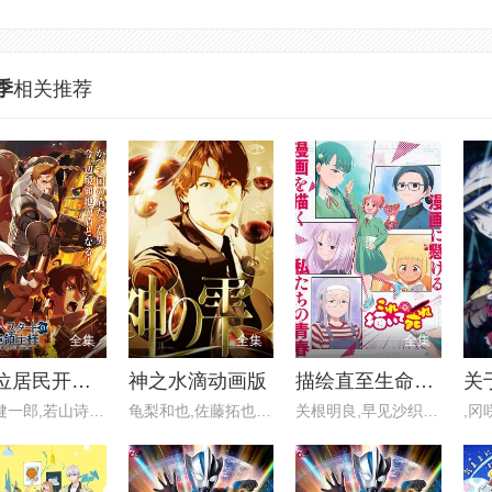
季
相关推荐
全集
全集
全集
从0位居民开始的边境领主大人
神之水滴动画版
描绘直至生命尽头
松田健一郎,若山诗音,坂泰斗
龟梨和也,佐藤拓也,内田真礼,甲
关根明良,早见沙织,仁见纱绫