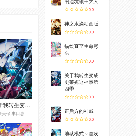
的边境领主大人
0.0
神之水滴动画版
0.0
描绘直至生命尽
头
0.0
关于我转生变成
史莱姆这档事第
四季
全集
0.0
关于我转生变成史莱姆这档事第四季
正后方的神威
,冈咲美保,丰口惠美,前野智昭,
0.0
地狱模式～喜欢