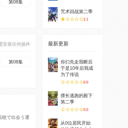
第08集
咒术回战第二季
2.1
最新更新
需安装任何插件
第08集
你们先走我断后
于是10年后我成
为了传说
0.0
擅长逃跑的殿下
第二季
0.0
高校で出会う運
从0位居民开始