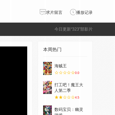
求片留言
播放记录
今日更新“323”部影片
本周热门
海贼王
0.0
打工吧！魔王大
人第二季
4.5
数码宝贝：幽灵