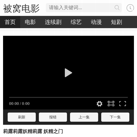
被窝电影
首页
电影
连续剧
综艺
动漫
短剧
刷新
报错
上一集
下一集
莉露莉露妖精莉露 妖精之门