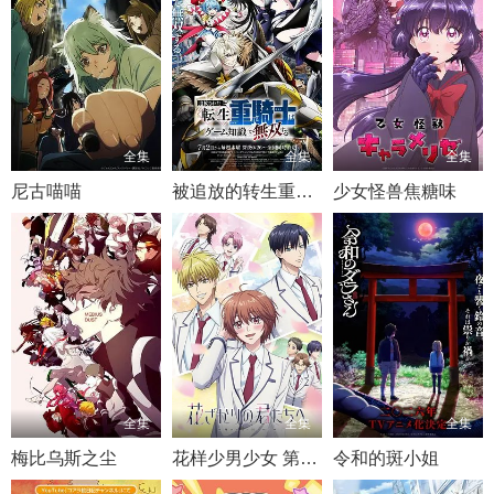
全集
全集
全集
尼古喵喵
被追放的转生重骑士用游戏知识开无双
少女怪兽焦糖味
全集
全集
全集
梅比乌斯之尘
花样少男少女 第二季
令和的斑小姐