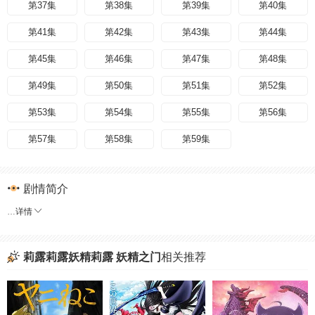
第37集
第38集
第39集
第40集
第41集
第42集
第43集
第44集
第45集
第46集
第47集
第48集
第49集
第50集
第51集
第52集
第53集
第54集
第55集
第56集
第57集
第58集
第59集
剧情简介
…
详情
莉露莉露妖精莉露 妖精之门
相关推荐